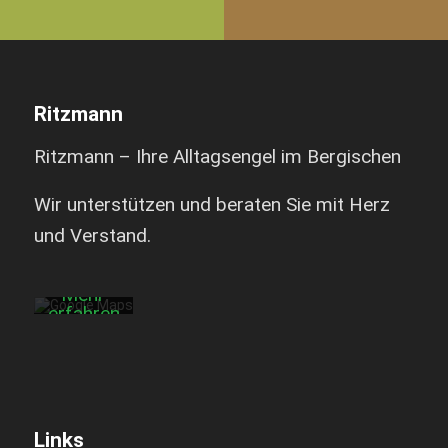
Ritzmann
Ritzmann – Ihre Alltagsengel im Bergischen
Mit dem
Laden der
Karte
Wir unterstützen und beraten Sie mit Herz
akzeptieren
Sie die
und Verstand.
Datenschutzerklärung
von
Google.
Mehr
erfahren
Karte
laden
Google
Maps immer
Links